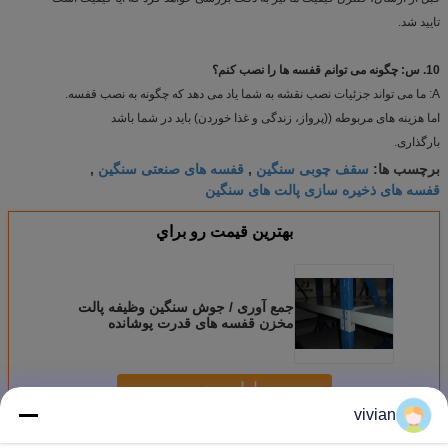
تایید شد.
10. س: چگونه می توانم قفسه ها را نصب کنم؟
A: ما می تواند جزئیات نصب نقشه به شما یاد می دهد که چگونه به نصب قفسه.
اما هزینه های مربوطه ((پرواز، زندگی و غذا خوردن) باید در شما باشد
بارگذاری.
سقف چوبی سنگین
قفسه های صنعتی سنگین
برچسب ها:
,
,
قفسه های ذخیره سازی پالت های سنگین
بهترين قيمت رو براي
جمع آوری / جوش سنگین وظیفه پالت
مخزن قفسه های قدرت پوشانده
ادامه هید
vivian
قفسه ذخیره سازی سنگین
بیش