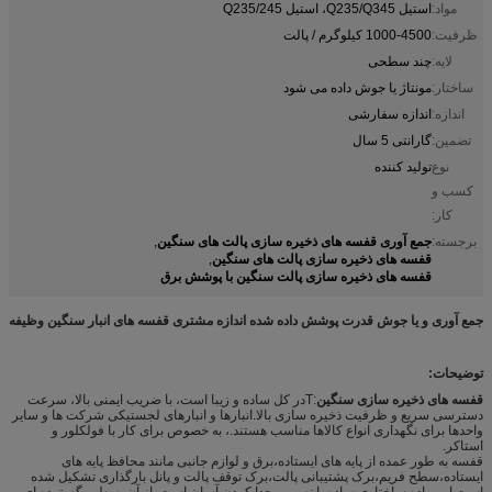
مواد:
استیل Q235/Q345، استیل Q235/245
ظرفیت:
1000-4500 کیلوگرم / پالت
لایه:
چند سطحی
ساختار:
مونتاژ یا جوش داده می شود
اندازه:
اندازه سفارشی
تضمین:
گارانتی 5 سال
نوع
تولید کننده
کسب و
کار:
جمع آوری قفسه های ذخیره سازی پالت های سنگین
برجسته:
,
قفسه های ذخیره سازی پالت های سنگین
,
قفسه های ذخیره سازی پالت سنگین با پوشش برق
جمع آوری و یا جوش قدرت پوشش داده شده اندازه مشتری قفسه های انبار سنگین وظیفه
توضیحات:
قفسه های ذخیره سازی سنگین
:T
در کل ساده و زیبا است، با ضریب ایمنی بالا، سرعت
دسترسی سریع و ظرفیت ذخیره سازی بالا.انبارها و انبارهای لجستیکی شرکت ها و سایر
واحدها برای نگهداری انواع کالاها مناسب هستند.، به خصوص برای کار با فولکلور و
استاکر.
قفسه به طور عمده از پایه های ایستاده،برق و لوازم جانبی مانند محافظ پایه های
ایستاده،سطح فریم،برک پشتیبانی پالت،برک توقف پالت و پانل بارگذاری تشکیل شده
است.اين ماده ساختاري ساده با نصب و جدا کردن آسان است. از آن به طور گسترده ای