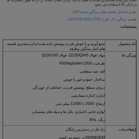
در انبار بالا استفاده می شود.
طرح ساختار قفسه های سنگین-جیجیا.pdf
قفسه سنگین کار طرح 2700-800-5550.pdf
مشخصات:
نام محصول
جمع آوری و یا جوش قدرت پوشش داده شده اندازه مشتری قفسه
های انبار سنگین وظیفه
ویژگی ها
مواد: فولاد Q235/Q345، فولاد Q235/245
ظرفیت:1000-4500kg/pallet
لایه: چند سطحی
ساختار: جمع و جور یا جوش
درمان سطح: پوشش قدرت، حفاظت از خوردگی
اندازه: اندازه سفارشی
ارتفاع: 2000 تا 11000 میلی متر
لوازم جانبی اختیاری: پانل ها و میله های پشتیبانی
رنگ: RAL
ژجیا
خدمات
راه حل:در دسترس رایگان
ODM&OEM:در دسترس است