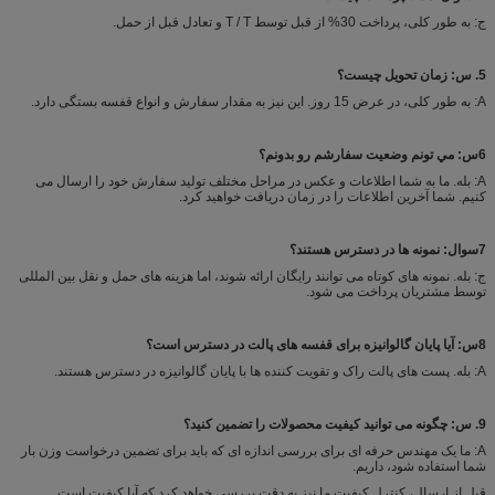
ج: به طور کلی، پرداخت 30% از قبل توسط T / T و تعادل قبل از حمل.
5. س: زمان تحویل چیست؟
A: به طور کلی، در عرض 15 روز. این نیز به مقدار سفارش و انواع قفسه بستگی دارد.
6س: مي تونم وضعيت سفارشم رو بدونم؟
A: بله. ما به شما اطلاعات و عکس در مراحل مختلف تولید سفارش خود را ارسال می
کنیم. شما آخرین اطلاعات را در زمان دریافت خواهید کرد.
7سوال: نمونه ها در دسترس هستند؟
ج: بله. نمونه های کوتاه می توانند رایگان ارائه شوند، اما هزینه های حمل و نقل بین المللی
توسط مشتریان پرداخت می شود.
8س: آیا پایان گالوانیزه برای قفسه های پالت در دسترس است؟
A: بله. پست های پالت راک و تقویت کننده ها با پایان گالوانیزه در دسترس هستند.
9. س: چگونه می توانید کیفیت محصولات را تضمین کنید؟
A: ما یک مهندس حرفه ای برای بررسی اندازه ای که باید برای تضمین درخواست وزن بار
شما استفاده شود، داریم.
قبل از ارسال، کنترل کیفیت ما نیز به دقت بررسی خواهد کرد که آیا کیفیت است