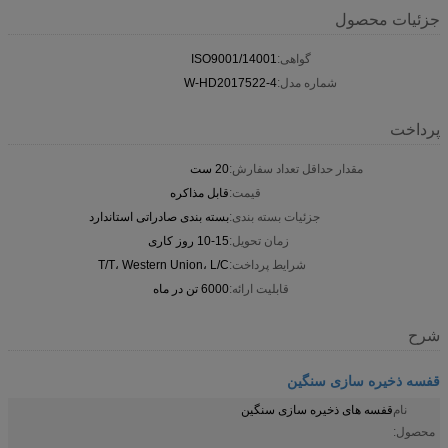
جزئیات محصول
گواهی:
ISO9001/14001
شماره مدل:
W-HD2017522-4
پرداخت
مقدار حداقل تعداد سفارش:
20 ست
قیمت:
قابل مذاکره
جزئیات بسته بندی:
بسته بندی صادراتی استاندارد
زمان تحویل:
10-15 روز کاری
شرایط پرداخت:
T/T، Western Union، L/C
قابلیت ارائه:
6000 تن در ماه
شرح
قفسه ذخیره سازی سنگین
نام
قفسه های ذخیره سازی سنگین
محصول: