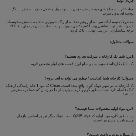
جریان تولید
مواد خام→ سوراخ های خودکار ضربه زدن→ سرد رول و شکل دادن→ جوش→ رنگ
پوسته ای بدون سرب.
محصولات نیمه آماده سیاه→از روغن حذف→از زنگ شیمیایی حذف→شستن→فوسفات
کردن→شستن→نقاشی پودر اکسپوکسی بدون سرب→صلب شدن در دمای بالا 200
درجه سانتیگراد→بررسی نهایی→پاک کردن
سوالات متداول:
1س: شما یک کارخانه یا شرکت تجاری هستید؟
A: ما یک کارخانه هستیم. ما در تمام انواع قفسه های انبار تخصص داریم.
2سوال: کارخانه شما کجاست؟ چطور می توانم به آنجا بروم؟
A: کارخانه ما در شهر دونگ گوان واقع شده است، Chian که تنها 1 خانه رانندگی از هنگ
کنگ فاصله دارد. شما به طور گرم و گرم به بازدید از ما هر زمان که شما در دسترس
هستند!
3س: مواد اولیه محصولات شما چیست؟
ج: به طور کلی، مواد اولیه کد فولاد Q235 است. فولاد دیگر نیز بر اساس نیازهای
مشتریان در دسترس است.
4. سوال: مدت پرداخت چیست؟