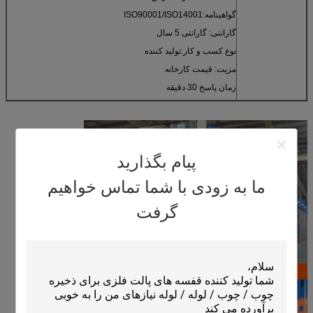
گواهینامه:ISO90001/ISO14001
گارانتی: گارانتی 5 سال
نوع کسب و کار:تولید کننده
مزیت: قیمت کارخانه
زمان پاسخ 30 دقيقه
پیام بگذارید
ما به زودی با شما تماس خواهیم
گرفت