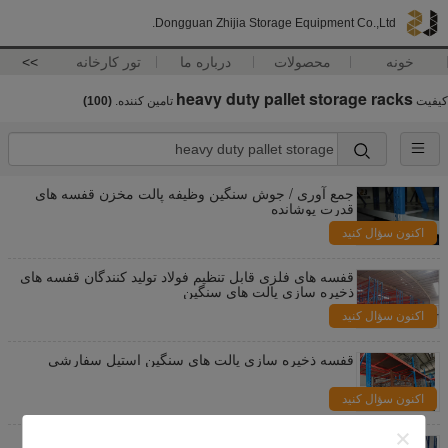
Dongguan Zhijia Storage Equipment Co.,Ltd.
خونه
محصولات
درباره ما
تور کارخانه
>>
heavy duty pallet storage racks
کیفیت
تامین کننده.
(100)
جمع آوری / جوش سنگین وظیفه پالت مخزن قفسه های
قدرت پوشانده
اکنون سؤال کنید
قفسه های فلزی قابل تنظیم فولاد تولید کنندگان قفسه های
ذخیره سازی پالت های سنگین
اکنون سؤال کنید
قفسه ذخیره سازی پالت های سنگین استیل سفارشی
اکنون سؤال کنید
انبارهای انبار سنگین فلزی و مصالحه شده با حداکثر