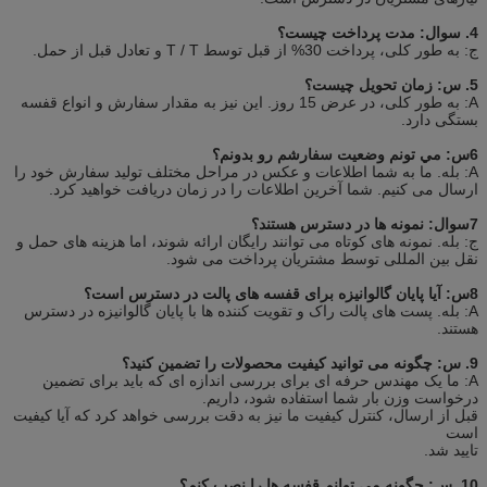
4. سوال: مدت پرداخت چیست؟
ج: به طور کلی، پرداخت 30% از قبل توسط T / T و تعادل قبل از حمل.
5. س: زمان تحویل چیست؟
A: به طور کلی، در عرض 15 روز. این نیز به مقدار سفارش و انواع قفسه
بستگی دارد.
6س: مي تونم وضعيت سفارشم رو بدونم؟
A: بله. ما به شما اطلاعات و عکس در مراحل مختلف تولید سفارش خود را
ارسال می کنیم. شما آخرین اطلاعات را در زمان دریافت خواهید کرد.
7سوال: نمونه ها در دسترس هستند؟
ج: بله. نمونه های کوتاه می توانند رایگان ارائه شوند، اما هزینه های حمل و
نقل بین المللی توسط مشتریان پرداخت می شود.
8س: آیا پایان گالوانیزه برای قفسه های پالت در دسترس است؟
A: بله. پست های پالت راک و تقویت کننده ها با پایان گالوانیزه در دسترس
هستند.
9. س: چگونه می توانید کیفیت محصولات را تضمین کنید؟
A: ما یک مهندس حرفه ای برای بررسی اندازه ای که باید برای تضمین
درخواست وزن بار شما استفاده شود، داریم.
قبل از ارسال، کنترل کیفیت ما نیز به دقت بررسی خواهد کرد که آیا کیفیت
است
تایید شد.
10. س: چگونه می توانم قفسه ها را نصب کنم؟