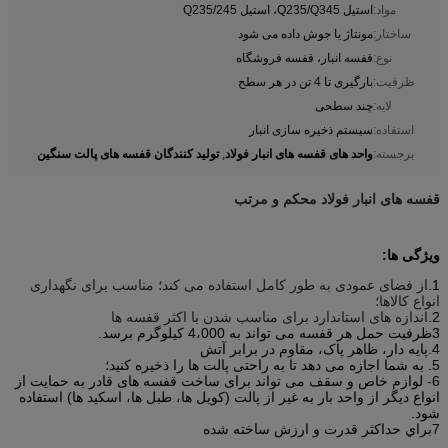
مواد:
استیل Q235/Q345، استیل Q235/245
ساختار:
مونتاژ یا جوش داده می شود
نوع:
قفسه انبار، قفسه فروشگاه
ظرفیت:
بارگیری تا 4 تن در هر سطح
لایه:
چند سطحی
استفاده:
سیستم ذخیره سازی انبار
واحد های قفسه های انبار فولاد
تولید کنندگان قفسه های پالت سنگین
برجسته:
,
قفسه های انبار فولاد محکم و مرتب
ویژگی ها:
1.
از فضای عمودی به طور کامل استفاده می کند؛ مناسب برای نگهداری
انواع کالاها؛
2.
اندازه های استاندارد برای مناسب شدن با اکثر قفسه ها
3ظرفیت حمل هر قفسه می تواند به 4،000 کیلوگرم برسد.
4.پايه دار، ظاهر پاک، مقاوم در برابر آتش
5. به شما اجازه می دهد تا به راحتی پالت ها را ذخیره کنید؛
6- لوازم خاص و سقف می تواند برای ساخت قفسه های قادر به حمایت از
انواع دیگر از واحد بار به غیر از پالت (کویل ها، طبل ها، اسکید ها) استفاده
شود.
7براي حداکثر قدرت و ارزش ساخته شده