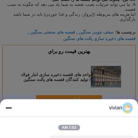
A: ما می تواند جزئیات نصب نقشه به شما یاد می دهد که چگونه به نصب
قفسه.
اما هزینه های مربوطه ((پرواز، زندگی و غذا خوردن) باید در شما باشد
بارگذاری.
سقف چوبی سنگین
قفسه های صنعتی سنگین
برچسب ها:
,
,
قفسه های ذخیره سازی پالت های سنگین
بهترين قيمت رو براي
واحد های قفسه ذخیره سازی انبار فولاد
/ تولید کنندگان قفسه های پالت سنگین
ادامه هید
vivian
قفسه ذخیره سازی سنگین
بیش
7:02 AM