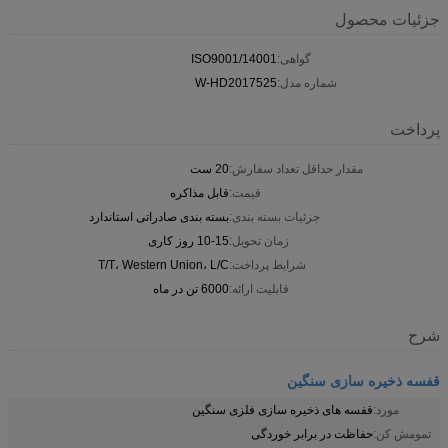
جزئیات محصول
گواهی:
ISO9001/14001
شماره مدل:
W-HD2017525
پرداخت
مقدار حداقل تعداد سفارش:
20 ست
قیمت:
قابل مذاکره
جزئیات بسته بندی:
بسته بندی صادراتی استاندارد
زمان تحویل:
10-15 روز کاری
شرایط پرداخت:
T/T، Western Union، L/C
قابلیت ارائه:
6000 تن در ماه
شرح
قفسه ذخیره سازی سنگین
مورد:
قفسه های ذخیره سازی فلزی سنگین
تمومش کن:
حفاظت در برابر خوردگی