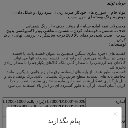
جریان تولید
مواد خام→ سوراخ های خودکار ضربه زدن→ سرد رول و شکل دادن→
جوش→ رنگ پوسته ای بدون سرب.
محصولات نیمه آماده سیاه→از روغن حذف→از زنگ شیمیایی
حذف→شستن→فوسفات کردن→شستن→نقاشی پودر اکسپوکسی بدون
سرب→صلب شدن در دمای بالا 200 درجه سانتیگراد→بررسی نهایی→پاک
کردن
توضیحات:
قفسه های ذخیره سازی سنگین همچنین به عنوان قفسه پالت یا قفسه
چوبی نیز شناخته می شود که رایج ترین قفسه است.نه تنها می تواند
کالاهای چند ارزشی را با مقدار کمی بلکه کالاهای یکپارچه را با مقدار زیادی
ذخیره کند..
قفسه به طور عمده از پایه های ایستاده،برق و لوازم جانبی جایگزین مانند
محافظ پایه های ایستاده،سطح فریم،برک پشتیبانی پالت،برک توقف پالت و
پانل بارگذاری تشکیل شده است.اين ماده ساختاري ساده با نصب و جدا
کردن آسان است. از آن به طور گسترده ای در انبار بالا استفاده می شود.
اندازه
L2300*D1000*H5025 ((برای پالت L1200x1000
L2700*D1000*H3025/برای پالت L1200x800
L2500*D900*H5205/برای پالت L1100x1100
پیام بگذارید
وزن
۵۰۰ کیلوگرم/پالت