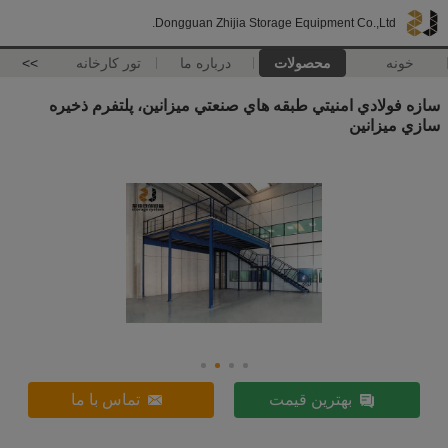
Dongguan Zhijia Storage Equipment Co.,Ltd.
خونه
محصولات
درباره ما
تور کارخانه
>>
سازه فولادي امنيتي طبقه هاي صنعتي ميزانين، پلتفرم ذخيره
سازي ميزانين
بهترین قیمت
تماس با ما