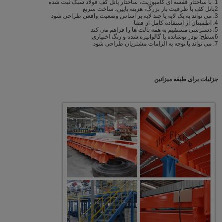
1. با ساختار قفسه ای کامپوزیت، ساختار پانل کف فولاد سبک ثبت شده
2پانل کف با ظرفیت بار بزرگ، هزینه پایین، ساخت سریع
3. می تواند به یک لایه یا چند لایه بر اساس وضعیت واقعی طراحی شود
4. اطمینان از استفاده کامل از فضا
5. دسترسی مستقیم به همه پالت ها را فراهم می کند
6سطح: پودر پوشانده یا گالوانیزه شده و رنگ اختیاری
7. می تواند با توجه به الزامات مشتریان طراحی شود
جزئیات برای طبقه میزانین