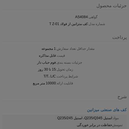
جزئیات محصول
گواهی:
AS4084
شماره مدل:
کف متزانین از فولاد T Z-01
پرداخت
مقدار حداقل تعداد سفارش:
1 مجموعه
قیمت:
قابل مذاکره
جزئیات بسته بندی:
فوم حباب دار
زمان تحویل:
15 تا 30 روز
شرایط پرداخت:
T/T، L/C
قابلیت ارائه:
10000 متر مربع
شرح
کف های صنعتی میزانین
مواد:
استیل Q235/Q345، استیل Q235/245
تمومش
حفاظت در برابر خوردگی