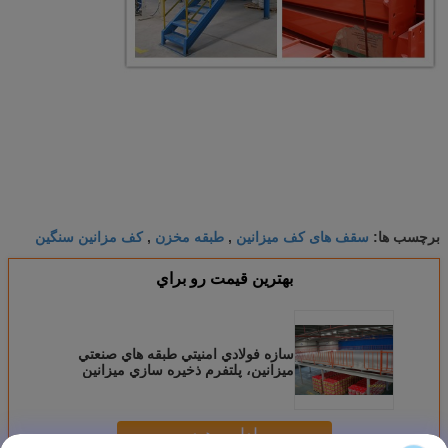
سقف های کف میزانین
طبقه مخزن
کف مزانین سنگین
برچسب ها:
,
,
بهترين قيمت رو براي
سازه فولادي امنيتي طبقه هاي صنعتي
ميزانين، پلتفرم ذخيره سازي ميزانين
ادامه هید