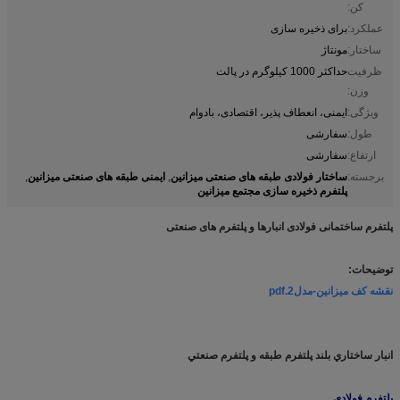
کن:
عملکرد:
برای ذخیره سازی
ساختار:
مونتاژ
ظرفیت
حداکثر 1000 کیلوگرم در پالت
وزن:
ویژگی:
ایمنی، انعطاف پذیر، اقتصادی، بادوام
طول:
سفارشی
ارتفاع:
سفارشی
ساختار فولادی طبقه های صنعتی میزانین
ایمنی طبقه های صنعتی میزانین
برجسته:
,
,
پلتفرم ذخیره سازی مجتمع میزانین
پلتفرم ساختمانی فولادی انبارها و پلتفرم های صنعتی
توضیحات:
نقشه کف میزانین-مدل2.pdf
انبار ساختاري بلند پلتفرم طبقه و پلتفرم صنعتي
پلتفرم فولادی