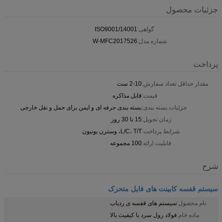
جزئیات محصول
گواهی:
ISO9001/14001
شماره مدل:
W-MFC2017526
پرداخت
مقدار حداقل تعداد سفارش:
2-10 ست
قیمت:
قابل مذاکره
جزئیات بسته بندی:
بسته بندی حرفه ای و ایمن برای حمل و نقل خارجی
زمان تحویل:
15 تا 30 روز
شرایط پرداخت:
L/C، T/T، وسترن یونیون
قابلیت ارائه:
100 مجموعه
شرح
سیستم قفسه کابینت های فایل متحرک
نام محصول:
سیستم های قفسه ی ردیاب
ماده خام:
فولاد رول سرد با کیفیت بالا