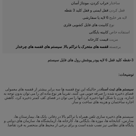
ساختار:
خراب کردن، مونتاژ آسان
قفل کردن:
قفل ایمنی و قفل کلید 3 نقطه
لایه هر خلیج:
6 لایه یا سفارشی
نوع:
کابینت های فایل کشویی فلزی
استفاده خاص:
کابینه بایگانی
مزیت:
قیمت کارخانه
قفسه های متحرک با تراکم بالا
سیستم های قفسه های چرخدار
برجسته:
,
3-نقطه کلید قفل 6 لایه پودر پوشش رول های فایل سیستم
توضیحات:
سیستم های ثبت اسناد
در حالیکه این نوع قفسه ها سه برابر بیشتر از قفسه های معمولی
فضای ذخیره شده را صرفه جویی می کنند، تقریباً هر نوع ماده ای را می توان بدون توجه به
اندازه، وزن یا شکل آنها ذخیره کرد.آنها را می توان در فضای کف کمتر ذخیره کرد، کاهش
اجاره ساختمان و هزینه های ساخت و ساز.
سیستم های ذخیره سازی تلفن همراه با تراکم بالا در دفاتر، بانک ها، بیمارستان ها،
مدارس، کتابخانه ها، موزه ها، بایگانی ها، کارخانه ها، آزمایشگاه ها، سازمان های دولتی و
پایگاه های نظامی نیز نصب شده است.و برای برخی از محیط های منحصر به فرد تقاضا.