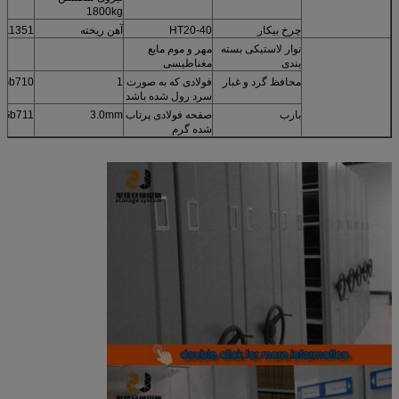
1800kg
چرخ بیکار
HT20-40
آهن ریخته
b11351
نوار لاستیکی بسته
مهر و موم مایع
بندی
مغناطیسی
محافظ گرد و غبار
فولادی که به صورت
1
Gb710
سرد رول شده باشد
بارب
صفحه فولادی پرتاب
3.0mm
Gb711
شده گرم