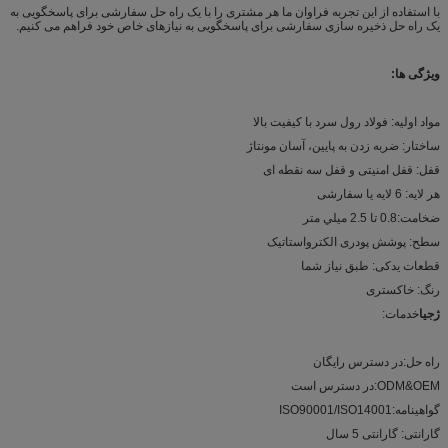
با استفاده از این تجربه فراوان ما هر مشتری را با یک راه حل سفارشی برای پاسخگویی به
یک راه حل ذخیره سازی سفارشی برای پاسخگویی به نیازهای خاص خود فراهم می کنیم.
ویژگی ها
:
مواد اولیه: فولاد رول سرد با کیفیت بالا
ساختار: ضربه زدن به پایین، آسان مونتاژ
قفل: قفل امنیتی و قفل سه نقطه ای
هر لایه: 6 لایه یا سفارشی
ضخامت:0.8 تا 2.5 ميلي متر
سطح: پوشش پودری الکترواستاتیک
قطعات یدکی: طبق نیاز شما
رنگ: خاکستری
ژجیا
خدمات:
راه حل:در دسترس رایگان
ODM&OEM:در دسترس است
گواهینامه:ISO90001/ISO14001
گارانتی: گارانتی 5 سال